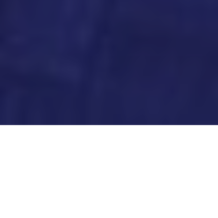
Październik 2025 w Warszawskim Stowarzyszeniu
Pośredników w Obrocie Nieruchomościami
obfitował w wydarzenia o strategicznym znaczeniu,
koncentrując się na międzynarodowym rozwoju
oraz podnoszeniu standardów zawodowych
członków. Najważniejszym osiągnięciem było
podpisanie umowy o współpracy z Mainstreet