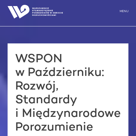
Skip
to
MENU
content
WSPON
w Październiku:
Rozwój,
Standardy
i Międzynarodowe
Porozumienie